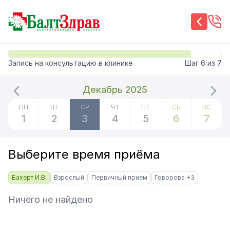
Запись на консультацию в клинике
Шаг
6
из
7
Декабрь 2025
ПН
ВТ
СР
ЧТ
ПТ
СБ
ВС
1
2
3
4
5
6
7
Выберите время приёма
Бахерт И.В.
Взрослый
Первичный прием
Говорова +3
Ничего не найдено