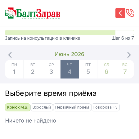
Запись на консультацию в клинике
Шаг
6
из
7
Июнь 2026
ПН
ВТ
СР
ЧТ
ПТ
СБ
ВС
1
2
3
4
5
6
7
Выберите время приёма
Конюк М.В.
Взрослый
Первичный прием
Говорова +3
Ничего не найдено