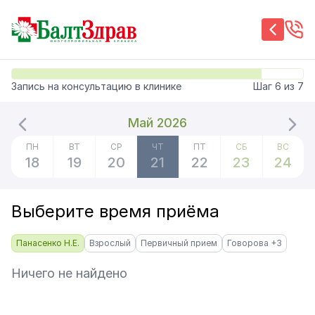
Запись на консультацию в клинике
Шаг
6
из
7
Май 2026
ПН
ВТ
СР
ЧТ
ПТ
СБ
ВС
18
19
20
21
22
23
24
Выберите время приёма
Панасенко Н.Е.
Взрослый
Первичный прием
Говорова +3
Ничего не найдено