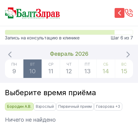
Запись на консультацию в клинике
Шаг
6
из
7
Февраль 2026
ПН
ВТ
СР
ЧТ
ПТ
СБ
ВС
9
10
11
12
13
14
15
Выберите время приёма
Бородин А.В.
Взрослый
Первичный прием
Говорова +3
Ничего не найдено