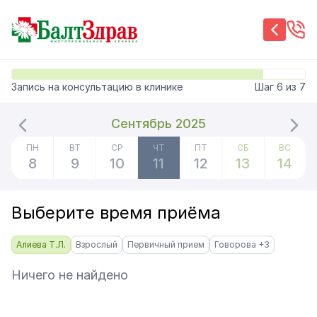
Запись на консультацию в клинике
Шаг
6
из
7
Сентябрь 2025
ПН
ВТ
СР
ЧТ
ПТ
СБ
ВС
8
9
10
11
12
13
14
Выберите время приёма
Алиева Т.Л.
Взрослый
Первичный прием
Говорова +3
Ничего не найдено